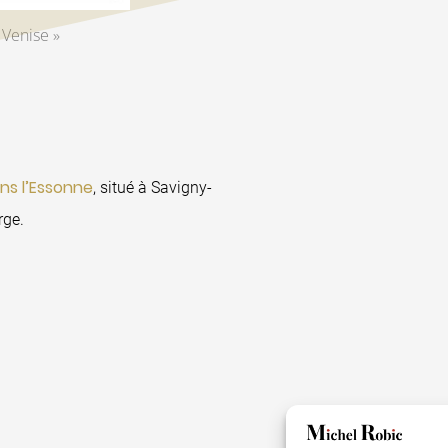
 Venise »
ns l’Essonne
, situé à Savigny-
rge.