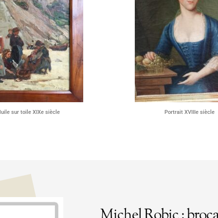
uile sur toile XIXe siècle
Portrait XVIIIe siècle
Michel Robic : broca