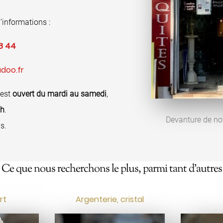
’informations :
8 44
doo.fr
 est
ouvert du mardi au samedi
,
8h
.
Devanture de no
s.
Ce que nous recherchons le plus, parmi tant d’autres
rt
Argenterie, cristal