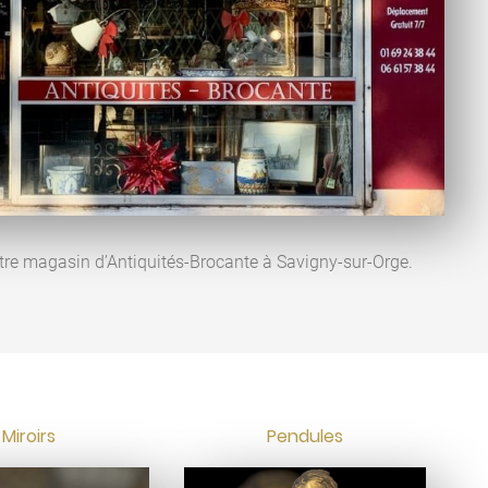
tre magasin d’Antiquités-Brocante à Savigny-sur-Orge.
Miroirs
Pendules